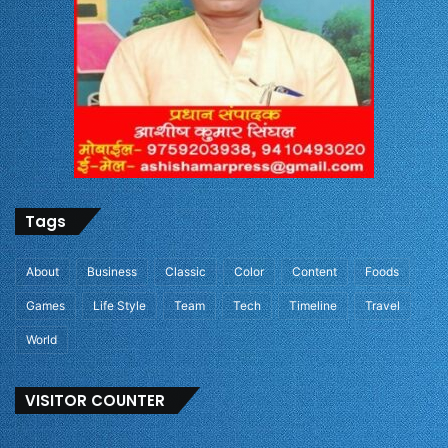
Tags
About
Business
Classic
Color
Content
Foods
Games
Life Style
Team
Tech
Timeline
Travel
World
VISITOR COUNTER