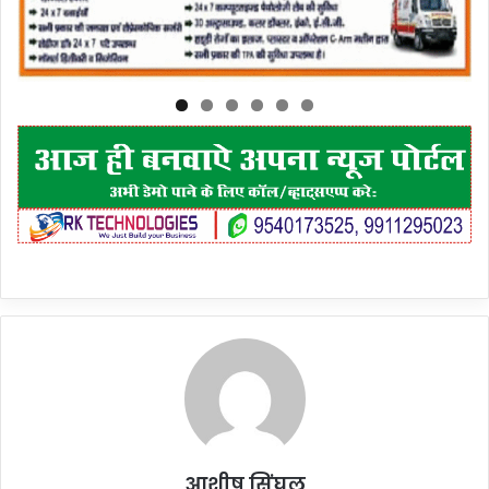
आशीष सिंघल