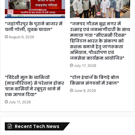
*जहांगीरपुर के पुराने बाजार में
*जनपद गौतम बुद्ध नगर में
चली गोली, युवक घायल*
उत्साह एवं जनभागीदारी के साथ
मनाया गया “सीएससी दिवस”
August 6, 2026
डिजिटल भारत के संकल्प को
सशक्त बनाने हेतु जागरूकता
अभियान, पौधरोपण एवं
जनसेवा कार्यक्रम आयोजित*
July 17, 2026
*विदेशी मूल के व्यक्तियों
*टोल इंचार्ज के बिगड़े बोल
(नाइजीरियन) से परेशान होकर
किसान संगठनों में उबाल*
ग्राम वासियों ने रबूपुरा थाने में
June 9, 2026
एक ज्ञापन दिया*
July 11, 2026
Recent Tech News