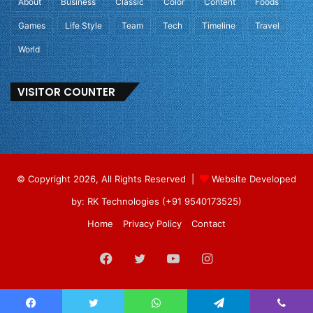
About
Business
Classic
Color
Content
Foods
Games
Life Style
Team
Tech
Timeline
Travel
World
VISITOR COUNTER
© Copyright 2026, All Rights Reserved |
Website Developed
by: RK Technologies (+91 9540173525)
Home
Privacy Policy
Contact
Facebook
Twitter
YouTube
Instagram