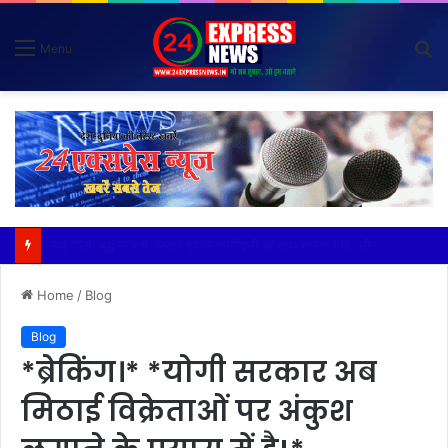
S
Menu
fo
*विदेशी मूल के व्यक्तियों (नाइजीरियन) से परेशान होकर ग्राम वासियों ने रबूपुरा थाने में एक ज्ञापन दिया*
Home
/
Blog
Blog
*ब्रेकिंग।* *योगी सरकार अब
मिठाई विक्रेताओं पर अंकुश