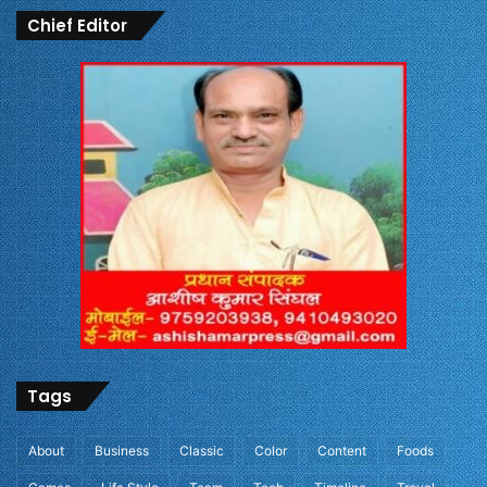
Chief Editor
Tags
About
Business
Classic
Color
Content
Foods