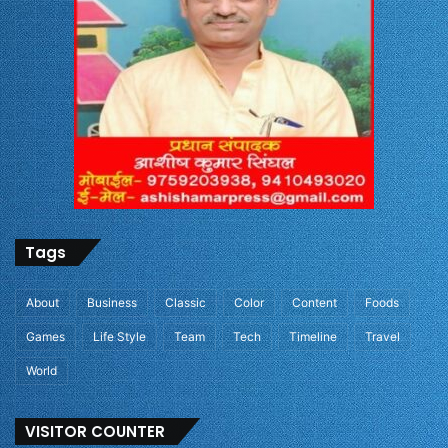
Tags
About
Business
Classic
Color
Content
Foods
Games
Life Style
Team
Tech
Timeline
Travel
World
VISITOR COUNTER