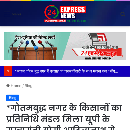
S
Menu
fo
*विदेशी मूल के व्यक्तियों (नाइजीरियन) से परेशान होकर ग्राम वासियों ने रबूपुरा थाने में एक ज्ञापन दिया*
Home
/
Blog
Blog
*गौतमबुद्ध नगर के किसानों का
प्रतिनिधि मंडल मिला यूपी के