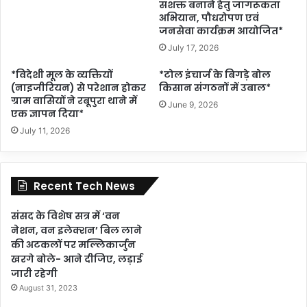
सशक्त बनाने हेतु जागरूकता
अभियान, पौधरोपण एवं
जनसेवा कार्यक्रम आयोजित*
July 17, 2026
*विदेशी मूल के व्यक्तियों
*टोल इंचार्ज के बिगड़े बोल
(नाइजीरियन) से परेशान होकर
किसान संगठनों में उबाल*
ग्राम वासियों ने रबूपुरा थाने में
June 9, 2026
एक ज्ञापन दिया*
July 11, 2026
Recent Tech News
संसद के विशेष सत्र में ‘वन
नेशन, वन इलेक्शन’ बिल लाने
की अटकलों पर मल्लिकार्जुन
खरगे बोले- आने दीजिए, लड़ाई
जारी रहेगी
August 31, 2023