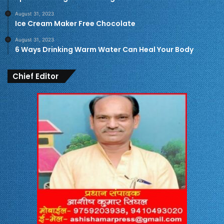
August 31, 2023
Ice Cream Maker Free Chocolate
August 31, 2023
6 Ways Drinking Warm Water Can Heal Your Body
Chief Editor