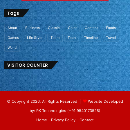
Tags
About
Business
Classic
Color
Content
Foods
Games
Life Style
Team
Tech
Timeline
Travel
World
VISITOR COUNTER
© Copyright 2026, All Rights Reserved |
Website Developed
by: RK Technologies (+91 9540173525)
Home
Privacy Policy
Contact