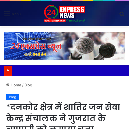
S
Menu
fo
*विदेशी मूल के व्यक्तियों (नाइजीरियन) से परेशान होकर ग्राम वासियों ने रबूपुरा थाने में एक ज्ञापन दिया*
Home
/
Blog
Blog
*दनकौर क्षेत्र में शातिर जन सेवा
केन्द्र संचालक ने गुजरात के