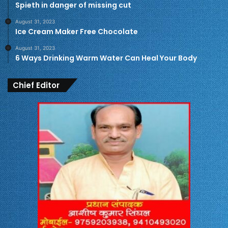
Spieth in danger of missing cut
August 31, 2023
Ice Cream Maker Free Chocolate
August 31, 2023
6 Ways Drinking Warm Water Can Heal Your Body
Chief Editor