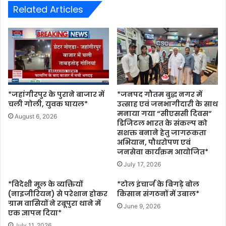
Related Articles
*जहांगीरपुर के पुराने बाजार में
*जनपद गौतम बुद्ध नगर में
चली गोली, युवक घायल*
उत्साह एवं जनभागीदारी के साथ
मनाया गया “सीएससी दिवस”
August 6, 2026
डिजिटल भारत के संकल्प को
सशक्त बनाने हेतु जागरूकता
अभियान, पौधरोपण एवं
जनसेवा कार्यक्रम आयोजित*
July 17, 2026
*विदेशी मूल के व्यक्तियों
*टोल इंचार्ज के बिगड़े बोल
(नाइजीरियन) से परेशान होकर
किसान संगठनों में उबाल*
ग्राम वासियों ने रबूपुरा थाने में
June 9, 2026
एक ज्ञापन दिया*
July 11, 2026