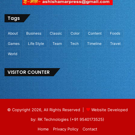
Tags
About
Business
Classic
Color
Content
Foods
Games
Life Style
Team
Tech
Timeline
Travel
World
VISITOR COUNTER
© Copyright 2026, All Rights Reserved |
Website Developed
by: RK Technologies (+91 9540173525)
Home
Privacy Policy
Contact