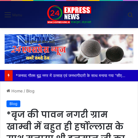
S
Menu
fo
*विदेशी मूल के व्यक्तियों (नाइजीरियन) से परेशान होकर ग्राम वासियों ने रबूपुरा थाने में एक ज्ञापन दिया*
Home
/
Blog
Blog
*बृज की पावन नगरी ग्राम
खाम्बी में बहुत ही हर्षोल्लास के