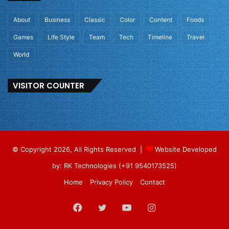
About
Business
Classic
Color
Content
Foods
Games
Life Style
Team
Tech
Timeline
Travel
World
VISITOR COUNTER
© Copyright 2026, All Rights Reserved |
Website Developed
by: RK Technologies (+91 9540173525)
Home
Privacy Policy
Contact
Facebook
Twitter
YouTube
Instagram