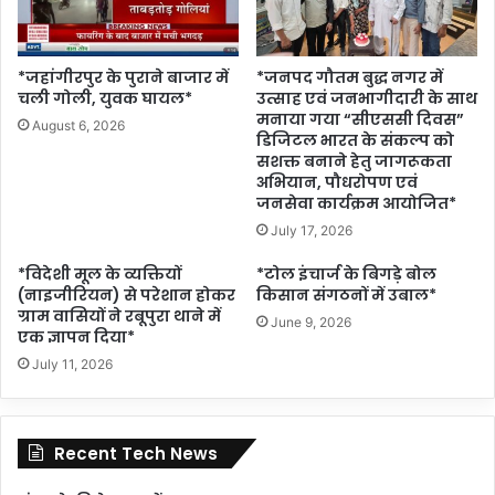
*जहांगीरपुर के पुराने बाजार में
*जनपद गौतम बुद्ध नगर में
चली गोली, युवक घायल*
उत्साह एवं जनभागीदारी के साथ
मनाया गया “सीएससी दिवस”
August 6, 2026
डिजिटल भारत के संकल्प को
सशक्त बनाने हेतु जागरूकता
अभियान, पौधरोपण एवं
जनसेवा कार्यक्रम आयोजित*
July 17, 2026
*विदेशी मूल के व्यक्तियों
*टोल इंचार्ज के बिगड़े बोल
(नाइजीरियन) से परेशान होकर
किसान संगठनों में उबाल*
ग्राम वासियों ने रबूपुरा थाने में
June 9, 2026
एक ज्ञापन दिया*
July 11, 2026
Recent Tech News