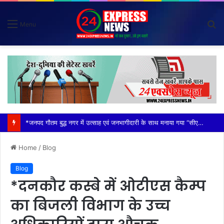
S
Menu
fo
*विदेशी मूल के व्यक्तियों (नाइजीरियन) से परेशान होकर ग्राम वासियों ने रबूपुरा थाने में एक ज्ञापन दिया*
Home
/
Blog
Blog
*दनकौर कस्बे में ओटीएस कैम्प
का बिजली विभाग के उच्च