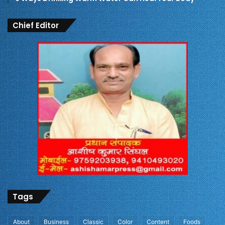
Chief Editor
Tags
About
Business
Classic
Color
Content
Foods