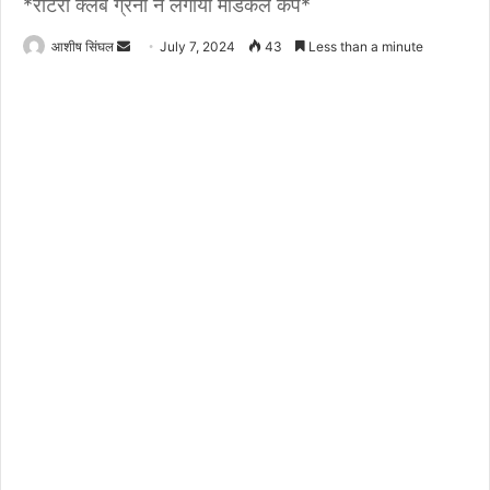
*रोटरी क्लब ग्रेनो ने लगाया मेडिकल कैंप*
Send
आशीष सिंघल
July 7, 2024
43
Less than a minute
an
email