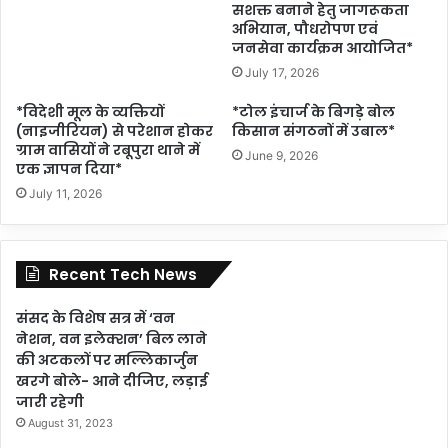
सशक्त बनाने हेतु जागरूकता
अभियान, पौधरोपण एवं
जनसेवा कार्यक्रम आयोजित*
July 17, 2026
*विदेशी मूल के व्यक्तियों
*टोल इंचार्ज के बिगड़े बोल
(नाइजीरियन) से परेशान होकर
किसान संगठनों में उबाल*
ग्राम वासियों ने रबूपुरा थाने में
June 9, 2026
एक ज्ञापन दिया*
July 11, 2026
Recent Tech News
संसद के विशेष सत्र में ‘वन
नेशन, वन इलेक्शन’ बिल लाने
की अटकलों पर मल्लिकार्जुन
खरगे बोले- आने दीजिए, लड़ाई
जारी रहेगी
August 31, 2023