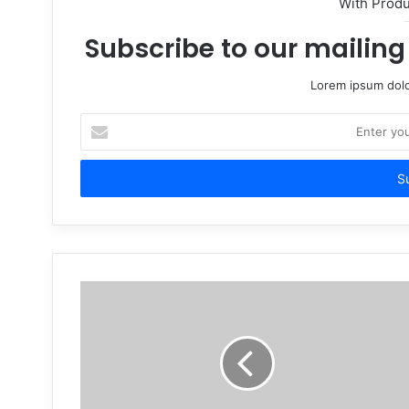
With Prod
Subscribe to our mailing 
Lorem ipsum dolo
Enter
your
Email
address