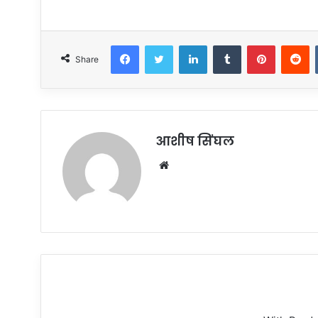
Facebook
Twitter
LinkedIn
Tumblr
Pinterest
R
Share
आशीष सिंघल
Website