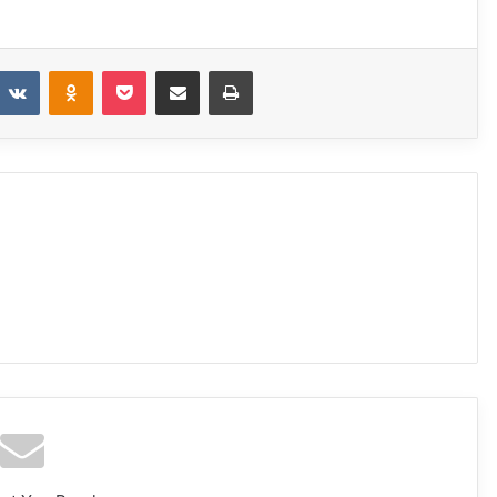
eddit
VKontakte
Odnoklassniki
Pocket
Share via Email
Print