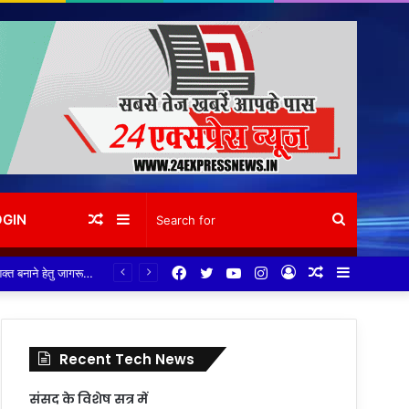
Random
Sidebar
Search
OGIN
Facebook
Twitter
YouTube
Instagram
Log
Random
Sidebar
Article
for
In
Article
Recent Tech News
संसद के विशेष सत्र में