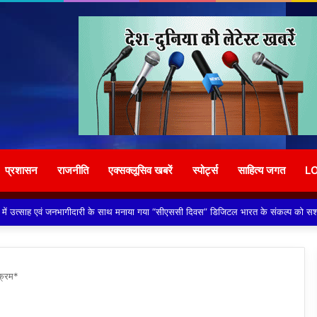
प्रशासन
राजनीति
एक्सक्लूसिव खबरें
स्पोर्ट्स
साहित्य जगत
L
ों (नाइजीरियन) से परेशान होकर ग्राम वासियों ने रबूपुरा थाने में एक ज्ञापन दिया*
यक्रम*