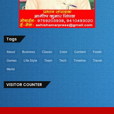
Tags
About
Business
Classic
Color
Content
Foods
Games
Life Style
Team
Tech
Timeline
Travel
World
VISITOR COUNTER