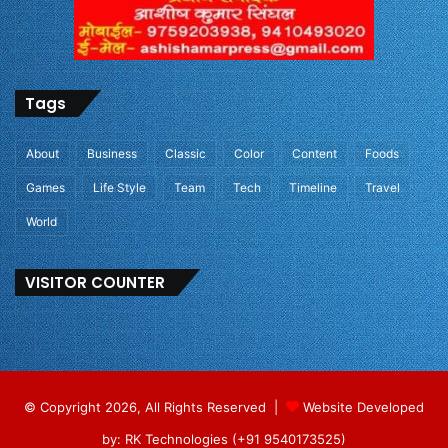
Tags
About
Business
Classic
Color
Content
Foods
Games
Life Style
Team
Tech
Timeline
Travel
World
VISITOR COUNTER
© Copyright 2026, All Rights Reserved |
Website Developed
by: RK Technologies (+91 9540173525)