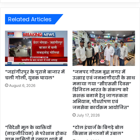
Related Articles
*जहांगीरपुर के पुराने बाजार में
*जनपद गौतम बुद्ध नगर में
चली गोली, युवक घायल*
उत्साह एवं जनभागीदारी के साथ
मनाया गया “सीएससी दिवस”
August 6, 2026
डिजिटल भारत के संकल्प को
सशक्त बनाने हेतु जागरूकता
अभियान, पौधरोपण एवं
जनसेवा कार्यक्रम आयोजित*
July 17, 2026
*विदेशी मूल के व्यक्तियों
*टोल इंचार्ज के बिगड़े बोल
(नाइजीरियन) से परेशान होकर
किसान संगठनों में उबाल*
ग्राम वासियों ने रबूपुरा थाने में