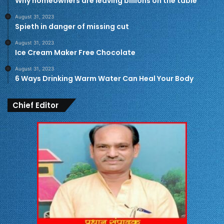
Why homeowners are leaving billions on the table
August 31, 2023
Spieth in danger of missing cut
August 31, 2023
Ice Cream Maker Free Chocolate
August 31, 2023
6 Ways Drinking Warm Water Can Heal Your Body
Chief Editor