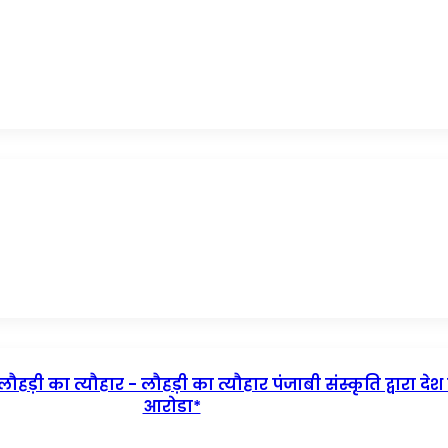
ौहड़ी का त्यौहार - लौहड़ी का त्यौहार पंजाबी संस्कृति द्वारा द
आरोडा*