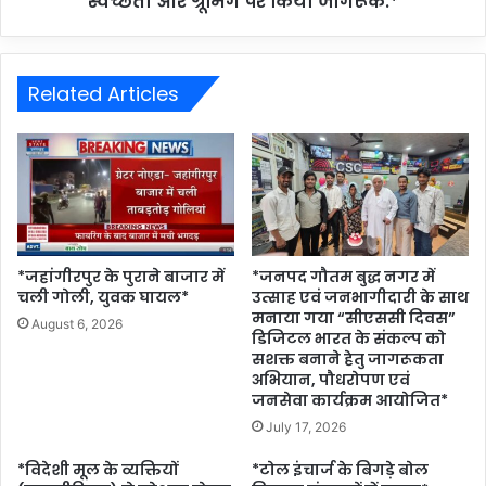
स्वच्छता और ग्रूमिंग पर किया जागरूक.*
Related Articles
*जहांगीरपुर के पुराने बाजार में
*जनपद गौतम बुद्ध नगर में
चली गोली, युवक घायल*
उत्साह एवं जनभागीदारी के साथ
मनाया गया “सीएससी दिवस”
August 6, 2026
डिजिटल भारत के संकल्प को
सशक्त बनाने हेतु जागरूकता
अभियान, पौधरोपण एवं
जनसेवा कार्यक्रम आयोजित*
July 17, 2026
*विदेशी मूल के व्यक्तियों
*टोल इंचार्ज के बिगड़े बोल