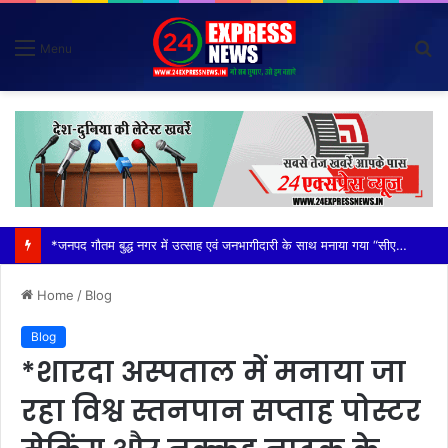
S
Menu
fo
*विदेशी मूल के व्यक्तियों (नाइजीरियन) से परेशान होकर ग्राम वासियों ने रबूपुरा थाने में एक ज्ञापन दिया*
Home
/
Blog
Blog
*शारदा अस्पताल में मनाया जा
रहा विश्व स्तनपान सप्ताह पोस्टर