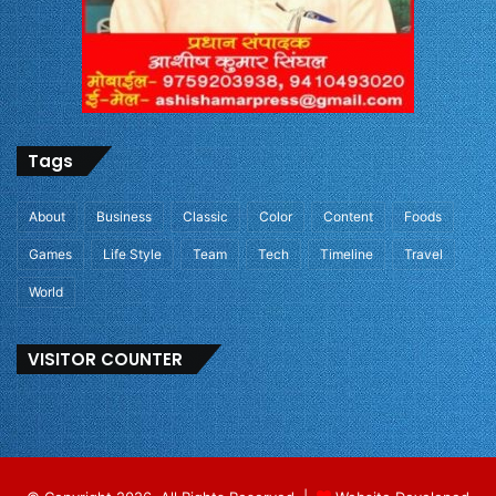
Tags
About
Business
Classic
Color
Content
Foods
Games
Life Style
Team
Tech
Timeline
Travel
World
VISITOR COUNTER