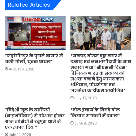
Related Articles
*जहांगीरपुर के पुराने बाजार में
*जनपद गौतम बुद्ध नगर में
चली गोली, युवक घायल*
उत्साह एवं जनभागीदारी के साथ
मनाया गया “सीएससी दिवस”
August 6, 2026
डिजिटल भारत के संकल्प को
सशक्त बनाने हेतु जागरूकता
अभियान, पौधरोपण एवं
जनसेवा कार्यक्रम आयोजित*
July 17, 2026
*विदेशी मूल के व्यक्तियों
*टोल इंचार्ज के बिगड़े बोल
(नाइजीरियन) से परेशान होकर
किसान संगठनों में उबाल*
ग्राम वासियों ने रबूपुरा थाने में
June 9, 2026
एक ज्ञापन दिया*
July 11, 2026