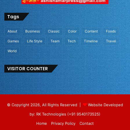
Tags
About
Business
Classic
Color
Content
Foods
Games
Life Style
Team
Tech
Timeline
Travel
World
VISITOR COUNTER
© Copyright 2026, All Rights Reserved |
Website Developed
by: RK Technologies (+91 9540173525)
Home
Privacy Policy
Contact