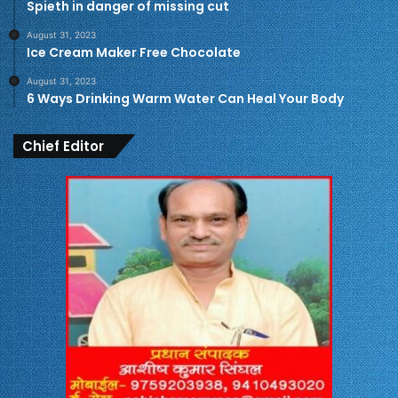
Spieth in danger of missing cut
August 31, 2023
Ice Cream Maker Free Chocolate
August 31, 2023
6 Ways Drinking Warm Water Can Heal Your Body
Chief Editor