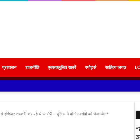
प्रशासन
राजनीति
एक्सक्लूसिव खबरें
स्पोर्ट्स
साहित्य जगत
L
 से हथियार तस्करी कर रहे थे आरोपी – पुलिस ने दोनों आरोपी को भेजा जेल*
*
उ