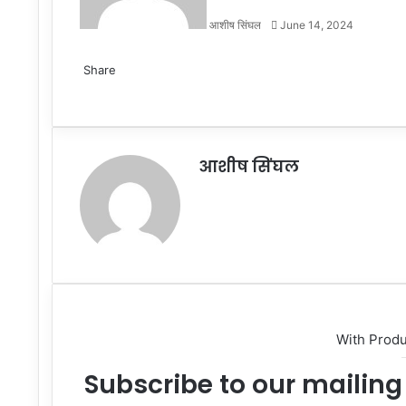
आशीष सिंघल
June 14, 2024
Facebook
Twitter
LinkedIn
Tumblr
Pinterest
Reddit
VKontakte
Odnoklassniki
Pocket
Share
Facebook
Twitter
LinkedIn
Tumblr
Pinterest
Reddit
VKontakte
Odnoklassniki
Pocket
Share
Print
via
Email
आशीष सिंघल
Website
With Prod
Subscribe to our mailing 