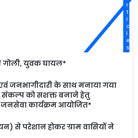
r
t
i
c
l
e
s
चली गोली, युवक घायल*
ह एवं जनभागीदारी के साथ मनाया गया
ंकल्प को सशक्त बनाने हेतु
जनसेवा कार्यक्रम आयोजित*
यन) से परेशान होकर ग्राम वासियों ने