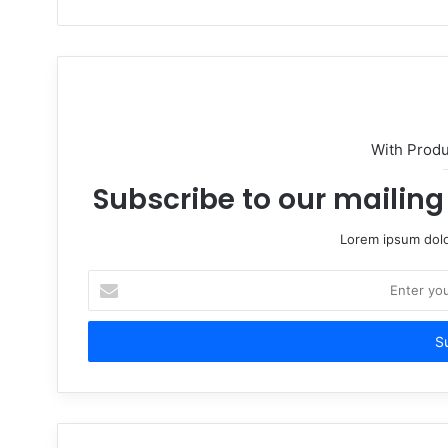
With Prod
Subscribe to our mailing 
Lorem ipsum dolo
Enter
your
Email
address