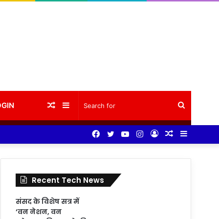
Random
Sidebar
Search
OGIN
Facebook
Twitter
YouTube
Instagram
Log
Random
Sidebar
Article
for
In
Article
Recent Tech News
संसद के विशेष सत्र में
‘वन नेशन, वन