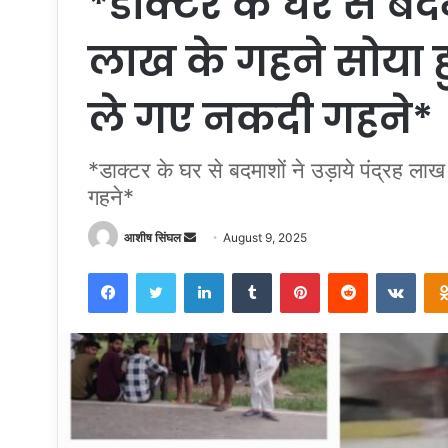
*डाक्टर के घर से बदमाश
लाख के गहने सोया ह
ले गए नकदी गहने*
*डाक्टर के घर से बदमाशों ने उड़ाये पंद्रह ल
गहने*
Send
आशीष सिंघल
August 9, 2025
an
Facebook
Twitter
LinkedIn
Tumblr
Pinterest
Reddit
VKon
email