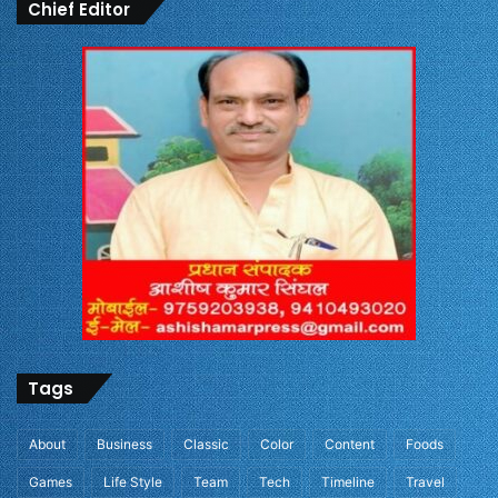
Chief Editor
Tags
About
Business
Classic
Color
Content
Foods
Games
Life Style
Team
Tech
Timeline
Travel