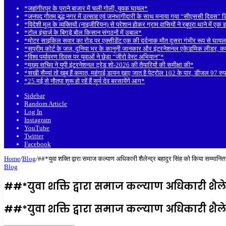
*जहांगीरपुर के पुराने बाजार में चली गोली, युवक घायल*
*जनपद गौतम बुद्ध नगर में उत्साह एवं जनभागीदारी के साथ मनाया गया “सीएससी दिवस” 
*विदेशी मूल के व्यक्तियों (नाइजीरियन) से परेशान होकर ग्राम वासियों ने रबूपुरा थाने में एक 
*टोल इंचार्ज के बिगड़े बोल किसान संगठनों में उबाल*
*मोटर साइकिल सवार का रोड़ पर एक्सीडेंट एक की दर्दनाक मौत दूसरा गंभीर रूप से घाय
*सुप्रीम कोर्ट के जज, दुनिया भर के कानूनी जानकार और इंटरनेशनल एकेडमिक लीडर, कम्पे
*विश्व पर्यावरण दिवस पर युवाओं ने छेड़ा “जीरो वेस्ट अभियान”*
*मुख्य सचिव ने यूपी इंटरनेशनल ट्रेड शो-2026 की तैयारियों की समीक्षा की*
*सखी सैय्यां तो खूब हैं कमात, महंगाई डायन खाए जात है पेट्रोल 102 के पार, डीजल 97 
*25 मई से नौतपा शुरू हो रहें हैं सूर्य देव बरसायेंगे आग*
Sidebar
Random Article
Log In
Instagram
YouTube
Twitter
Facebook
Home
/
Blog
/
##*युवा शक्ति द्वारा समाज कल्याण अधिकारी शैलेन्द्र बहादुर सिंह को किया सम्मानि
Blog
##*युवा शक्ति द्वारा समाज कल्याण अधिकारी शैलेन
##*युवा शक्ति द्वारा समाज कल्याण अधिकारी शैलेन