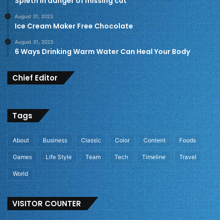
Spieth in danger of missing cut
August 31, 2023
Ice Cream Maker Free Chocolate
August 31, 2023
6 Ways Drinking Warm Water Can Heal Your Body
Chief Editor
Tags
About
Business
Classic
Color
Content
Foods
Games
Life Style
Team
Tech
Timeline
Travel
World
VISITOR COUNTER