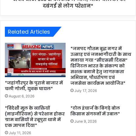
दबंगई से लोग परेशान*
Related Articles
*जनपद गौतम बुद्ध नगर में
उत्साह एवं जनभागीदारी के साथ
मनाया गया “सीएससी दिवस”
डिजिटल भारत के संकल्प को
सशक्त बनाने हेतु जागरूकता
अभियान, पौधरोपण एवं
*जहांगीरपुर के पुराने बाजार में
जनसेवा कार्यक्रम आयोजित*
चली गोली, युवक घायल*
July 17, 2026
August 6, 2026
*विदेशी मूल के व्यक्तियों
*टोल इंचार्ज के बिगड़े बोल
(नाइजीरियन) से परेशान होकर
किसान संगठनों में उबाल*
ग्राम वासियों ने रबूपुरा थाने में
June 9, 2026
एक ज्ञापन दिया*
July 11, 2026