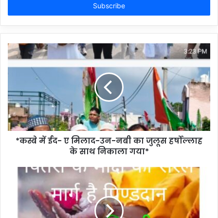
address
*कस्बे में ईद- ए मिलाद-उन-नबी का जुलूस हर्षोल्लाह
के साथ निकाला गया*