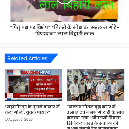
*पितृ पक्ष पर विशेष* *पितरों के मोक्ष का सरल मार्ग है-
पिण्डदान* लाल बिहारी लाल
Related Articles
*जहांगीरपुर के पुराने बाजार में
*जनपद गौतम बुद्ध नगर में
चली गोली, युवक घायल*
उत्साह एवं जनभागीदारी के साथ
मनाया गया “सीएससी दिवस”
August 6, 2026
डिजिटल भारत के संकल्प को
सशक्त बनाने हेतु जागरूकता