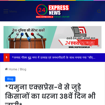
S
Menu
fo
*विदेशी मूल के व्यक्तियों (नाइजीरियन) से परेशान होकर ग्राम वासियों ने रबूपुरा थाने में एक ज्ञापन दिया*
Home
/
Blog
Blog
*यमुना एक्सप्रेस-वे से जुड़े
किसानों का धरना 38वें दिन भी