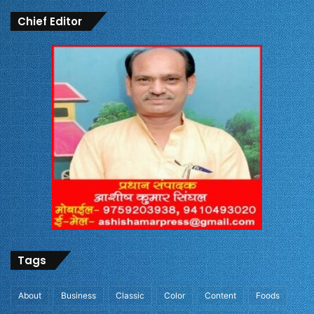
Chief Editor
Tags
About
Business
Classic
Color
Content
Foods