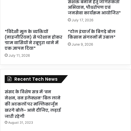
सशक्त बनाने हेतु जागरूकता
अभियान, पौधरोपण एवं
जनसेवा कार्यक्रम आयोजित*
July 17, 2026
*विदेशी मूल के व्यक्तियों
*टोल इंचार्ज के बिगड़े बोल
(नाइजीरियन) से परेशान होकर
किसान संगठनों में उबाल*
ग्राम वासियों ने रबूपुरा थाने में
June 9, 2026
एक ज्ञापन दिया*
July 11, 2026
Recent Tech News
संसद के विशेष सत्र में ‘वन
नेशन, वन इलेक्शन’ बिल लाने
की अटकलों पर मल्लिकार्जुन
खरगे बोले- आने दीजिए, लड़ाई
जारी रहेगी
August 31, 2023