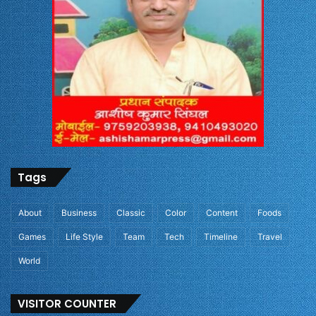
Tags
About
Business
Classic
Color
Content
Foods
Games
Life Style
Team
Tech
Timeline
Travel
World
VISITOR COUNTER