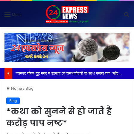
S
Menu
fo
*विदेशी मूल के व्यक्तियों (नाइजीरियन) से परेशान होकर ग्राम वासियों ने रबूपुरा थाने में एक ज्ञापन दिया*
Home
/
Blog
Blog
*कथा को सुनने से हो जाते है
करोड़ पाप नष्ट*