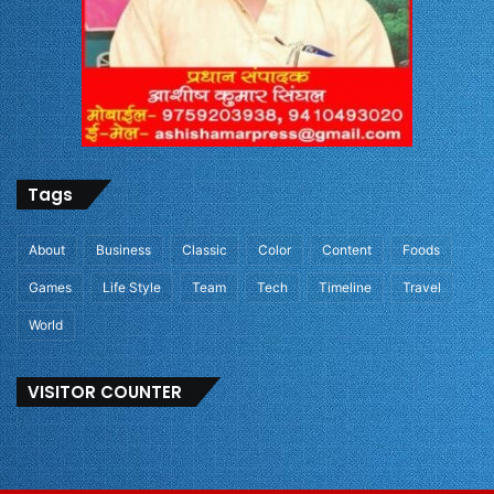
Tags
About
Business
Classic
Color
Content
Foods
Games
Life Style
Team
Tech
Timeline
Travel
World
VISITOR COUNTER