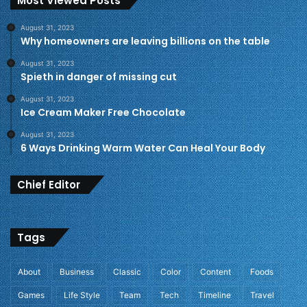
Most Viewed Posts
August 31, 2023
Why homeowners are leaving billions on the table
August 31, 2023
Spieth in danger of missing cut
August 31, 2023
Ice Cream Maker Free Chocolate
August 31, 2023
6 Ways Drinking Warm Water Can Heal Your Body
Chief Editor
Tags
About
Business
Classic
Color
Content
Foods
Games
Life Style
Team
Tech
Timeline
Travel