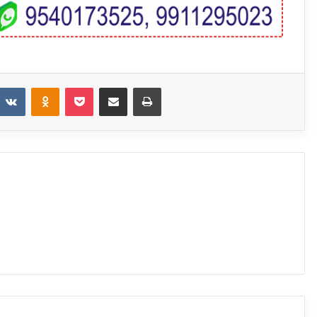
eddit
VKontakte
Odnoklassniki
Pocket
Share via Email
Print