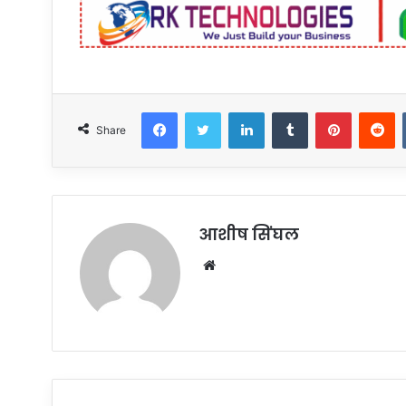
Facebook
Twitter
LinkedIn
Tumblr
Pinterest
R
Share
आशीष सिंघल
Website