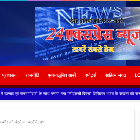
प्रशासन
राजनीति
एक्सक्लूसिव खबरें
स्पोर्ट्स
साहित्य जगत
L
 (नाइजीरियन) से परेशान होकर ग्राम वासियों ने रबूपुरा थाने में एक ज्ञापन दिया*
दनकौर को घेरने का अल्टीमेटम*