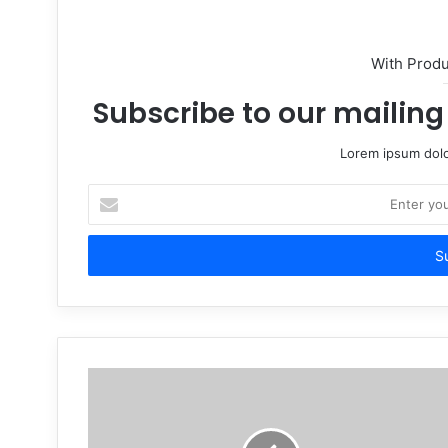
With Prod
Subscribe to our mailing 
Lorem ipsum dolo
Enter
your
Email
address