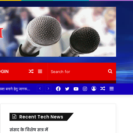
Random
Sidebar
Search
OGIN
Facebook
Twitter
YouTube
Instagram
Log
Random
Sidebar
Article
for
In
Article
Recent Tech News
संसद के विशेष सत्र में