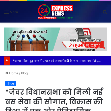
S
Menu
fo
*विदेशी मूल के व्यक्तियों (नाइजीरियन) से परेशान होकर ग्राम वासियों ने रबूपुरा थाने में एक ज्ञापन दिया*
Home
/
Blog
Blog
*जेवर विधानसभा को मिली नई
बस सेवा की सौगात, विकास की