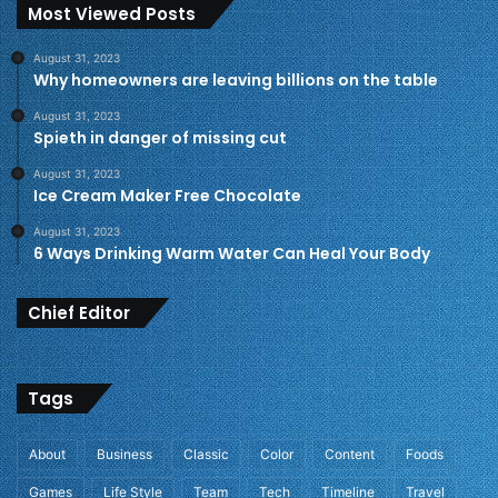
Most Viewed Posts
August 31, 2023
Why homeowners are leaving billions on the table
August 31, 2023
Spieth in danger of missing cut
August 31, 2023
Ice Cream Maker Free Chocolate
August 31, 2023
6 Ways Drinking Warm Water Can Heal Your Body
Chief Editor
Tags
About
Business
Classic
Color
Content
Foods
Games
Life Style
Team
Tech
Timeline
Travel