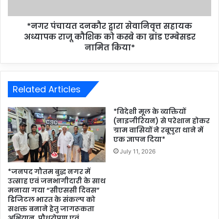
*नगर पंचायत दनकौर द्वारा सेवानिवृत्त सहायक
अध्यापक राजू कौशिक को कस्बे का ब्रांड एम्बेसडर
नामित किया*
Related Articles
*विदेशी मूल के व्यक्तियों
(नाइजीरियन) से परेशान होकर
ग्राम वासियों ने रबूपुरा थाने में
एक ज्ञापन दिया*
July 11, 2026
*जनपद गौतम बुद्ध नगर में
उत्साह एवं जनभागीदारी के साथ
मनाया गया “सीएससी दिवस”
डिजिटल भारत के संकल्प को
सशक्त बनाने हेतु जागरूकता
अभियान, पौधरोपण एवं