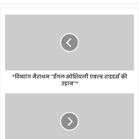
*दिव्यांग मैराथन "ईगल स्पेशियली एबल्ड राइडर्स की
उड़ान"*