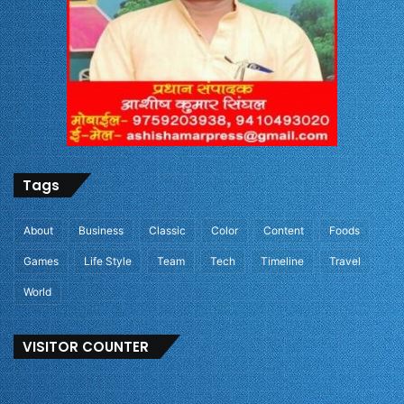
Tags
About
Business
Classic
Color
Content
Foods
Games
Life Style
Team
Tech
Timeline
Travel
World
VISITOR COUNTER