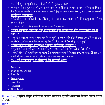
*जहांगीरपुर के पुराने बाजार में चली गोली, युवक घायल*
*जनपद गौतम बुद्ध नगर में उत्साह एवं जनभागीदारी के साथ मनाया गया “सीएससी दिवस”
डिजिटल भारत के संकल्प को सशक्त बनाने हेतु जागरूकता अभियान, पौधरोपण एवं जनसेवा
कार्यक्रम आयोजित*
*विदेशी मूल के व्यक्तियों (नाइजीरियन) से परेशान होकर ग्राम वासियों ने रबूपुरा थाने में एक
ज्ञापन दिया*
*टोल इंचार्ज के बिगड़े बोल किसान संगठनों में उबाल*
*मोटर साइकिल सवार का रोड़ पर एक्सीडेंट एक की दर्दनाक मौत दूसरा गंभीर रूप से
घायल*
*सुप्रीम कोर्ट के जज, दुनिया भर के कानूनी जानकार और इंटरनेशनल एकेडमिक लीडर,
कम्पेरेटिव लॉ पर इंटरनेशनल कॉन्फ्रेंस के लिए गलगोटिया में इकट्ठा हुए*
*विश्व पर्यावरण दिवस पर युवाओं ने छेड़ा “जीरो वेस्ट अभियान”*
*मुख्य सचिव ने यूपी इंटरनेशनल ट्रेड शो-2026 की तैयारियों की समीक्षा की*
*सखी सैय्यां तो खूब हैं कमात, महंगाई डायन खाए जात है पेट्रोल 102 के पार, डीजल 97
रुपये से ऊपर — जनता की जेब पर फिर पड़ा महंगाई का डाका*
*25 मई से नौतपा शुरू हो रहें हैं सूर्य देव बरसायेंगे आग*
Sidebar
Random Article
Log In
Instagram
YouTube
Twitter
Facebook
Home
/
Blog
/
*ग्रेटर नोएडा में किसान का बेटा बना श्रम प्रवर्तन अधिकारी किसान एकता संघ ने
दी बधाई*
Blog