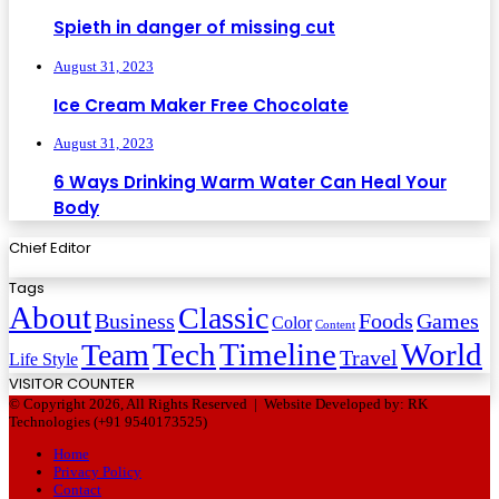
Spieth in danger of missing cut
August 31, 2023
Ice Cream Maker Free Chocolate
August 31, 2023
6 Ways Drinking Warm Water Can Heal Your
Body
Chief Editor
Tags
About
Classic
Business
Foods
Games
Color
Content
Tech
Timeline
World
Team
Travel
Life Style
VISITOR COUNTER
© Copyright 2026, All Rights Reserved |
Website Developed by: RK
Technologies (+91 9540173525)
Home
Privacy Policy
Contact