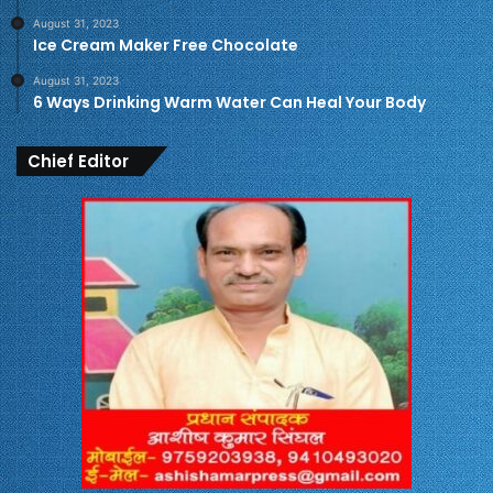
August 31, 2023
Ice Cream Maker Free Chocolate
August 31, 2023
6 Ways Drinking Warm Water Can Heal Your Body
Chief Editor