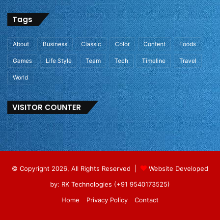
Tags
About
Business
Classic
Color
Content
Foods
Games
Life Style
Team
Tech
Timeline
Travel
World
VISITOR COUNTER
© Copyright 2026, All Rights Reserved |
Website Developed
by: RK Technologies (+91 9540173525)
Home
Privacy Policy
Contact