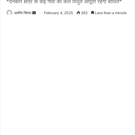
*दनकौर क्षेत्र के कई गांवों की कल विधुत आपूर्ति रहेगी बाधित*
Send
आशीष सिंघल
February 4, 2025
263
Less than a minute
an
email