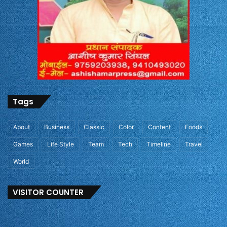
Tags
About
Business
Classic
Color
Content
Foods
Games
Life Style
Team
Tech
Timeline
Travel
World
VISITOR COUNTER