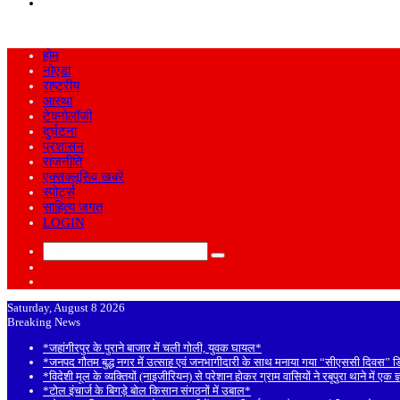
Search
for
होम
नोएडा
राष्ट्रीय
आस्था
टेक्नोलॉजी
दुर्घटना
प्रशासन
राजनीति
एक्सक्लूसिव खबरें
स्पोर्ट्स
साहित्य जगत
LOGIN
Search
Sidebar
for
Random
Article
Saturday, August 8 2026
Breaking News
*जहांगीरपुर के पुराने बाजार में चली गोली, युवक घायल*
*जनपद गौतम बुद्ध नगर में उत्साह एवं जनभागीदारी के साथ मनाया गया “सीएससी दिवस” 
*विदेशी मूल के व्यक्तियों (नाइजीरियन) से परेशान होकर ग्राम वासियों ने रबूपुरा थाने में एक 
*टोल इंचार्ज के बिगड़े बोल किसान संगठनों में उबाल*