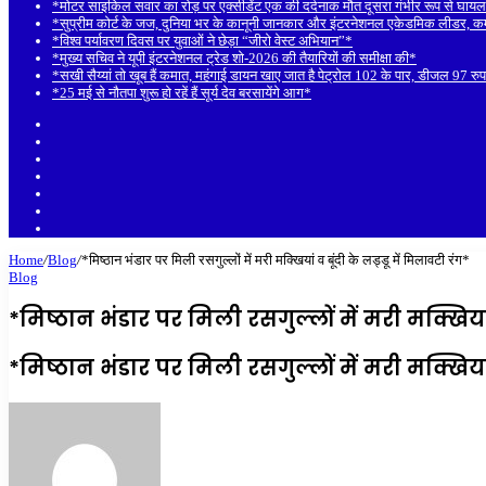
*मोटर साइकिल सवार का रोड़ पर एक्सीडेंट एक की दर्दनाक मौत दूसरा गंभीर रूप से घाय
*सुप्रीम कोर्ट के जज, दुनिया भर के कानूनी जानकार और इंटरनेशनल एकेडमिक लीडर, कम्पे
*विश्व पर्यावरण दिवस पर युवाओं ने छेड़ा “जीरो वेस्ट अभियान”*
*मुख्य सचिव ने यूपी इंटरनेशनल ट्रेड शो-2026 की तैयारियों की समीक्षा की*
*सखी सैय्यां तो खूब हैं कमात, महंगाई डायन खाए जात है पेट्रोल 102 के पार, डीजल 97 
*25 मई से नौतपा शुरू हो रहें हैं सूर्य देव बरसायेंगे आग*
Sidebar
Random
Article
Log
In
Instagram
YouTube
Twitter
Facebook
Home
/
Blog
/
*मिष्ठान भंडार पर मिली रसगुल्लों में मरी मक्खियां व बूंदी के लड्डू में मिलावटी रंग*
Blog
*मिष्ठान भंडार पर मिली रसगुल्लों में मरी मक्खियां 
*मिष्ठान भंडार पर मिली रसगुल्लों में मरी मक्खियां 
Send
an
email