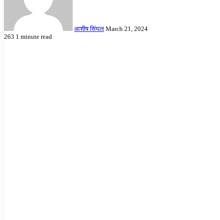
आशीष सिंघल
March 21, 2024
263
1 minute read
Facebook
Twitter
LinkedIn
Tumblr
Pinterest
Reddit
VKontakte
Odnoklassniki
Pocket