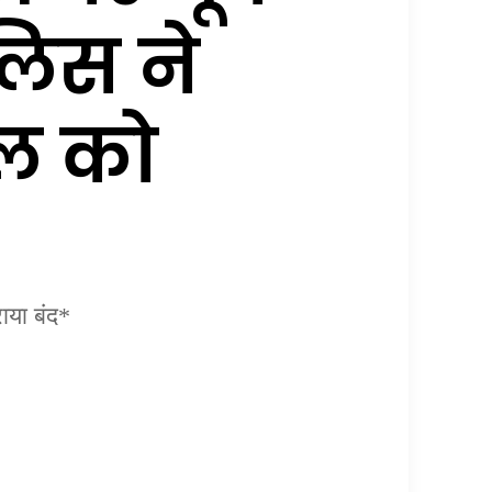
लिस ने
टल को
ाया बंद*