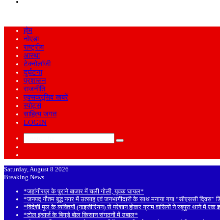
Search
for
होम
नोएडा
राष्ट्रीय
आस्था
टेक्नोलॉजी
दुर्घटना
प्रशासन
राजनीति
एक्सक्लूसिव खबरें
स्पोर्ट्स
साहित्य जगत
LOGIN
Search
Sidebar
for
Random
Article
Saturday, August 8 2026
Breaking News
*जहांगीरपुर के पुराने बाजार में चली गोली, युवक घायल*
*जनपद गौतम बुद्ध नगर में उत्साह एवं जनभागीदारी के साथ मनाया गया “सीएससी दिवस” 
*विदेशी मूल के व्यक्तियों (नाइजीरियन) से परेशान होकर ग्राम वासियों ने रबूपुरा थाने में एक 
*टोल इंचार्ज के बिगड़े बोल किसान संगठनों में उबाल*