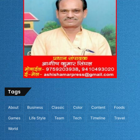
Tags
About
Business
Classic
Color
Content
Foods
Games
Life Style
Team
Tech
Timeline
Travel
World