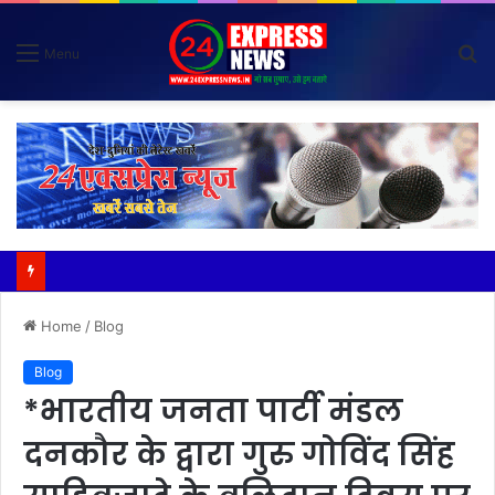
S
Menu
fo
*विदेशी मूल के व्यक्तियों (नाइजीरियन) से परेशान होकर ग्राम वासियों ने रबूपुरा थाने में एक ज्ञापन दिया*
Home
/
Blog
Blog
*भारतीय जनता पार्टी मंडल
दनकौर के द्वारा गुरु गोविंद सिंह