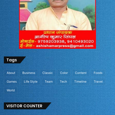
Tags
About
Business
Classic
Color
Content
Foods
Games
Life Style
Team
Tech
Timeline
Travel
World
VISITOR COUNTER