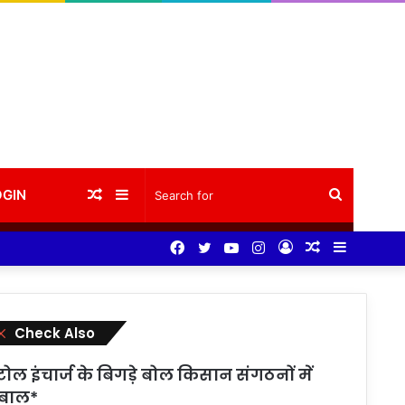
Random
Sidebar
Search
OGIN
Facebook
Twitter
YouTube
Instagram
Log
Random
Sidebar
Article
for
In
Article
Close
Check Also
टोल इंचार्ज के बिगड़े बोल किसान संगठनों में
बाल*