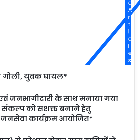
d
A
r
t
i
c
l
e
s
चली गोली, युवक घायल*
ह एवं जनभागीदारी के साथ मनाया गया
ंकल्प को सशक्त बनाने हेतु
जनसेवा कार्यक्रम आयोजित*