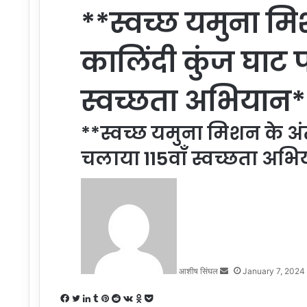
**स्वच्छ यमुना मि
कालिंदी कुंज घाट प
स्वच्छता अभियान*
**स्वच्छ यमुना मिशन के अं
चलाया 115वाॅं स्वच्छता अभ
Send
an
email
आशीष सिंघल
January 7, 2024
Facebook
Twitter
LinkedIn
Tumblr
Pinterest
Reddit
VKontakte
Odnoklassniki
Pocket