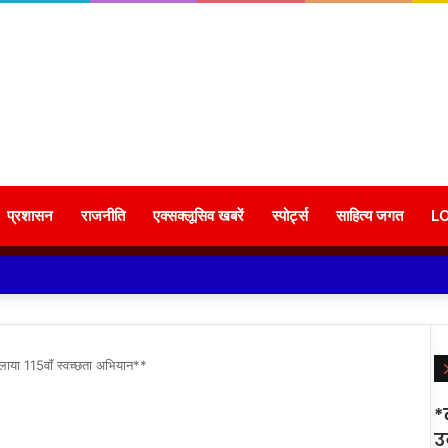
प्रशासन
राजनीति
एक्सक्लूसिव खबरें
स्पोर्ट्स
साहित्य जगत
L
लाया 115वाॅं स्वच्छता अभियान**
*
उ