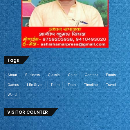
Tags
About
Business
Classic
Color
Content
Foods
Games
Life Style
Team
Tech
Timeline
Travel
World
VISITOR COUNTER