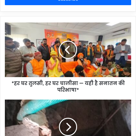
*हर घर तुलसी, हर घर चालीसा — यही है सनातन की
परिभाषा*