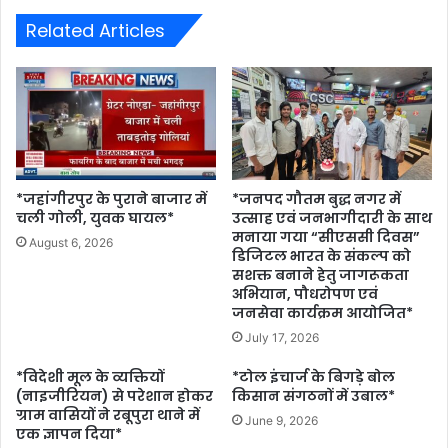
Related Articles
*जहांगीरपुर के पुराने बाजार में
*जनपद गौतम बुद्ध नगर में
चली गोली, युवक घायल*
उत्साह एवं जनभागीदारी के साथ
मनाया गया “सीएससी दिवस”
August 6, 2026
डिजिटल भारत के संकल्प को
सशक्त बनाने हेतु जागरूकता
अभियान, पौधरोपण एवं
जनसेवा कार्यक्रम आयोजित*
July 17, 2026
*विदेशी मूल के व्यक्तियों
*टोल इंचार्ज के बिगड़े बोल
(नाइजीरियन) से परेशान होकर
किसान संगठनों में उबाल*
ग्राम वासियों ने रबूपुरा थाने में
June 9, 2026
एक ज्ञापन दिया*