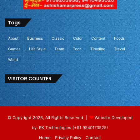
Tags
About
Business
Classic
Color
Content
Foods
Games
Life Style
Team
Tech
Timeline
Travel
World
VISITOR COUNTER
© Copyright 2026, All Rights Reserved |
Website Developed
by: RK Technologies (+91 9540173525)
Home
Privacy Policy
Contact