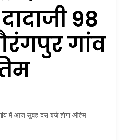
े दादाजी 98
ौरंगपुर गांव
तिम
गांव में आज सुबह दस बजे होगा अंतिम