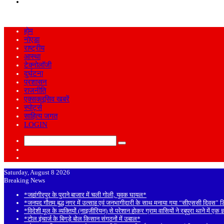
Search
for
होम
नोएडा
राष्ट्रीय
आस्था
टेक्नोलॉजी
दुर्घटना
प्रशासन
राजनीति
एक्सक्लूसिव खबरें
स्पोर्ट्स
साहित्य जगत
LOGIN
Search
Sidebar
for
Random
Article
Saturday, August 8 2026
Breaking News
*जहांगीरपुर के पुराने बाजार में चली गोली, युवक घायल*
*जनपद गौतम बुद्ध नगर में उत्साह एवं जनभागीदारी के साथ मनाया गया “सीएससी दिवस” 
*विदेशी मूल के व्यक्तियों (नाइजीरियन) से परेशान होकर ग्राम वासियों ने रबूपुरा थाने में एक 
*टोल इंचार्ज के बिगड़े बोल किसान संगठनों में उबाल*